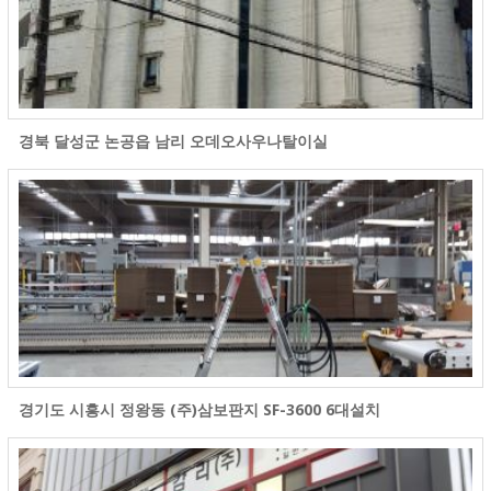
경북 달성군 논공읍 남리 오데오사우나탈이실
경기도 시흥시 정왕동 (주)삼보판지 SF-3600 6대설치