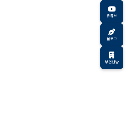
유튜브
블로그
부건난방