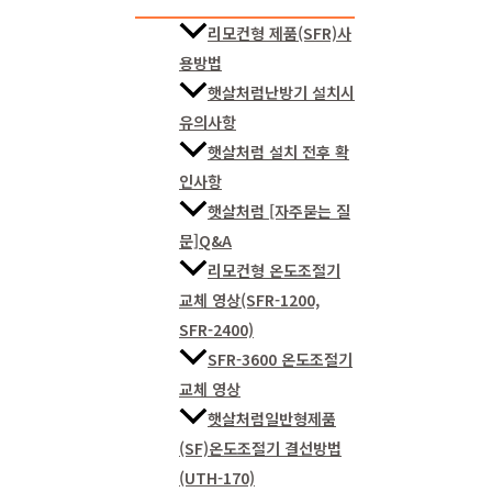
리모컨형 제품(SFR)사
용방법
햇살처럼난방기 설치시
유의사항
햇살처럼 설치 전후 확
인사항
햇살처럼 [자주묻는 질
문]Q&A
리모컨형 온도조절기
교체 영상(SFR-1200,
SFR-2400)
SFR-3600 온도조절기
교체 영상
햇살처럼일반형제품
(SF)온도조절기 결선방법
(UTH-170)