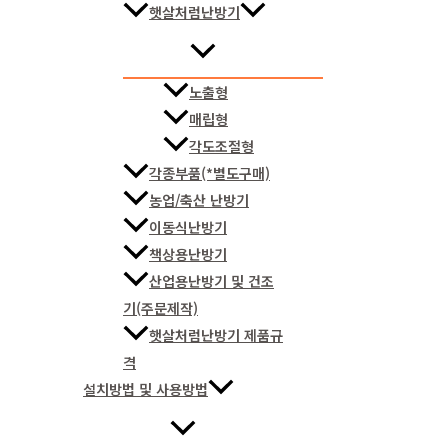
햇살처럼난방기
노출형
매립형
각도조절형
각종부품(*별도구매)
농업/축산 난방기
이동식난방기
책상용난방기
산업용난방기 및 건조
기(주문제작)
햇살처럼난방기 제품규
격
설치방법 및 사용방법