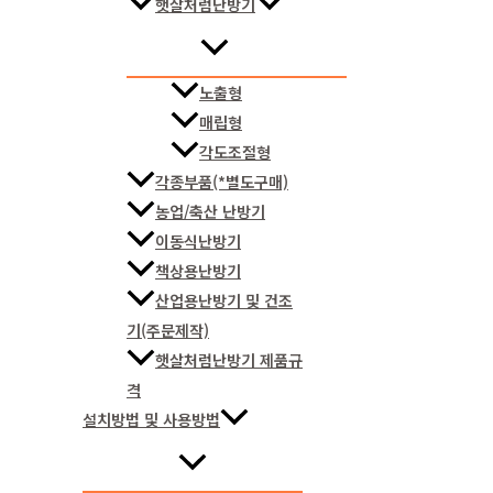
햇살처럼난방기
노출형
매립형
각도조절형
각종부품(*별도구매)
농업/축산 난방기
이동식난방기
책상용난방기
산업용난방기 및 건조
기(주문제작)
햇살처럼난방기 제품규
격
설치방법 및 사용방법