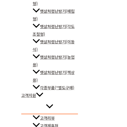
형)
햇살처럼난방기(매립
형)
햇살처럼난방기(각도
조절형)
햇살처럼난방기(이동
식)
햇살처럼난방기(농업
용)
햇살처럼난방기(책상
용)
각종부품(*별도구매)
고객지원
고객리뷰
고객제휴처