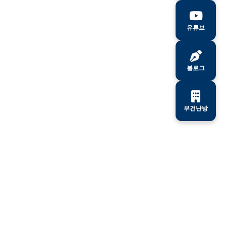
유튜브
블로그
부건난방