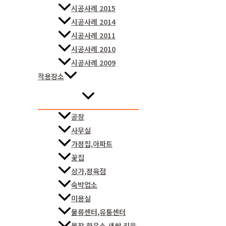
시공사례 2015
시공사례 2014
시공사례 2011
시공사례 2010
시공사례 2009
적용장소
공장
사무실
가정집,아파트
꽃집
상가,정육점
숙박업소
미용실
물류센터,유통센터
목장,하우스,새싹 키움