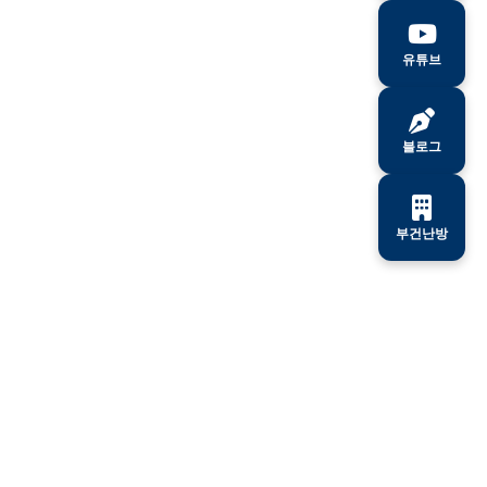
유튜브
블로그
부건난방