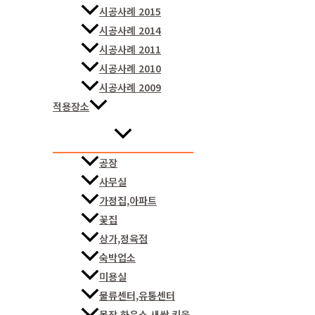
시공사례 2015
시공사례 2014
시공사례 2011
시공사례 2010
시공사례 2009
적용장소
공장
사무실
가정집,아파트
꽃집
상가,정육점
숙박업소
미용실
물류센터,유통센터
목장,하우스,새싹 키움