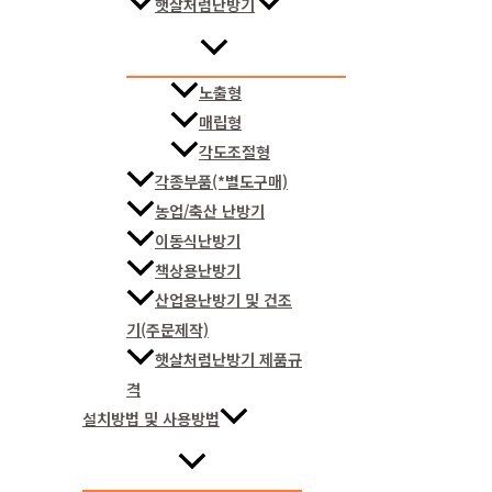
햇살처럼난방기
노출형
매립형
각도조절형
각종부품(*별도구매)
농업/축산 난방기
이동식난방기
책상용난방기
산업용난방기 및 건조
기(주문제작)
햇살처럼난방기 제품규
격
설치방법 및 사용방법