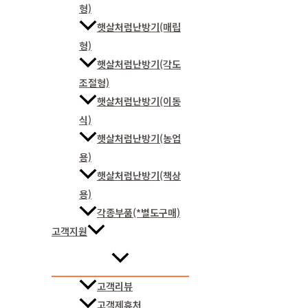
형)
햇살처럼난방기(매립
형)
햇살처럼난방기(각도
조절형)
햇살처럼난방기(이동
식)
햇살처럼난방기(농업
용)
햇살처럼난방기(책상
용)
각종부품(*별도구매)
고객지원
고객리뷰
고객제휴처