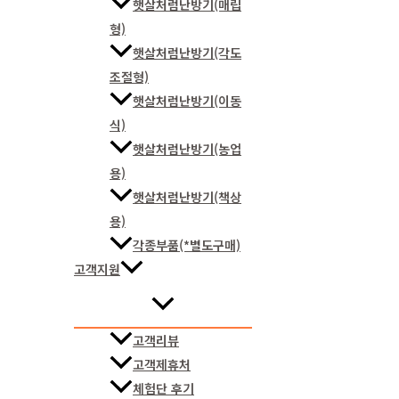
햇살처럼난방기(매립
형)
햇살처럼난방기(각도
조절형)
햇살처럼난방기(이동
식)
햇살처럼난방기(농업
용)
햇살처럼난방기(책상
용)
각종부품(*별도구매)
고객지원
고객리뷰
고객제휴처
체험단 후기