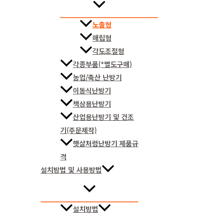
노출형
매립형
각도조절형
각종부품(*별도구매)
농업/축산 난방기
이동식난방기
책상용난방기
산업용난방기 및 건조
기(주문제작)
햇살처럼난방기 제품규
격
설치방법 및 사용방법
설치방법