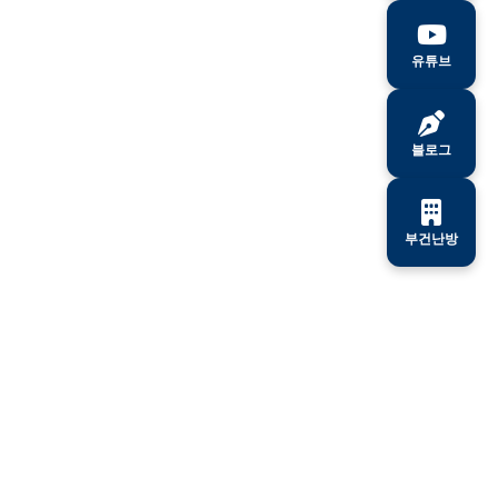
유튜브
블로그
부건난방