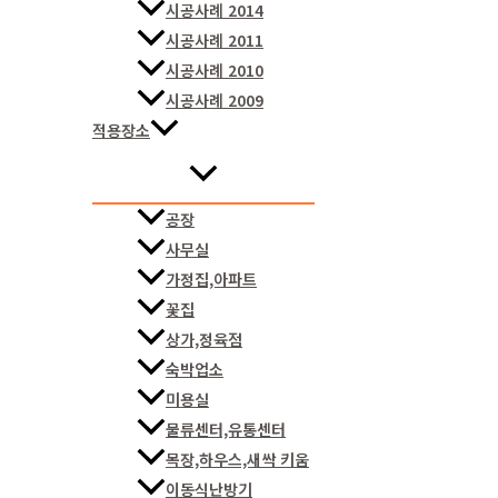
시공사례 2014
시공사례 2011
시공사례 2010
시공사례 2009
적용장소
공장
사무실
가정집,아파트
꽃집
상가,정육점
숙박업소
미용실
물류센터,유통센터
목장,하우스,새싹 키움
이동식난방기